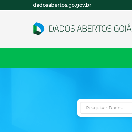
Pular
dadosabertos.go.gov.br
para
o
conteúdo