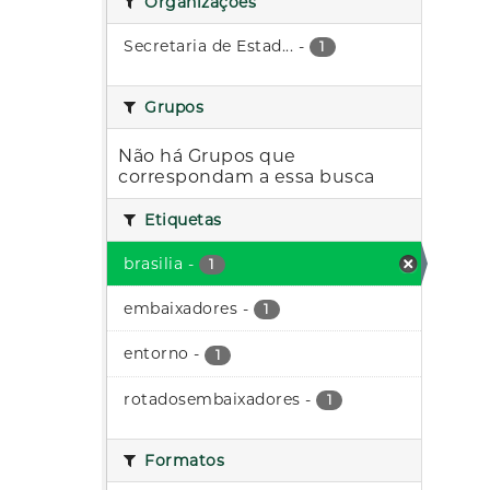
Organizações
Secretaria de Estad...
-
1
Grupos
Não há Grupos que
correspondam a essa busca
Etiquetas
brasilia
-
1
embaixadores
-
1
entorno
-
1
rotadosembaixadores
-
1
Formatos