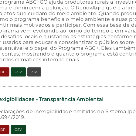
programa ABC+GO ajuda produtores rurais a investir
ima e diminuem a poluição. O RenovAgro que é a linh
ojetos que cuidam do meio ambiente. Quando produ
mo o programa beneficia o meio ambiente e suas próp
ntir mais motivados a participar. Com essa base de 
ograma vem evoluindo ao longo do tempo e em vária
 desafios locais e ajustando as estratégias conforme
r usados para educar e conscientizar o público sobre 
stentável e o papel do Programa ABC+. Eles também
 contas, mostrando o quanto o programa está contri
ordos climáticos internacionais.
PDF
CSV
ZIP
exigibilidades - Transparência Ambiental
clarações de inexigibilidade emitidas no Sistema Ipê
.694/2019.
PDF
CSV