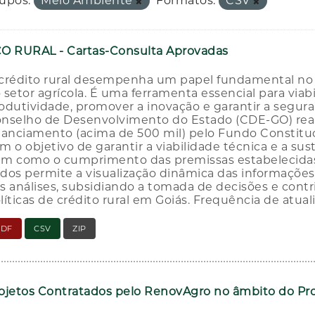
upos:
Meio Ambiente
Formatos:
CSV
O RURAL - Cartas-Consulta Aprovadas
crédito rural desempenha um papel fundamental no
 setor agrícola. É uma ferramenta essencial para viab
odutividade, promover a inovação e garantir a segur
nselho de Desenvolvimento do Estado (CDE-GO) reali
nanciamento (acima de 500 mil) pelo Fundo Constituc
m o objetivo de garantir a viabilidade técnica e a sus
m como o cumprimento das premissas estabelecidas
dos permite a visualização dinâmica das informações
s análises, subsidiando a tomada de decisões e cont
líticas de crédito rural em Goiás. Frequência de atual
PDF
CSV
ZIP
ojetos Contratados pelo RenovAgro no âmbito do P