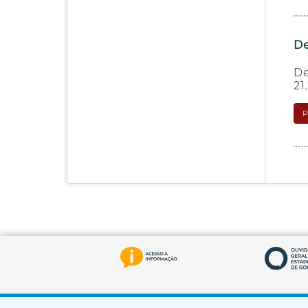
De
De
21