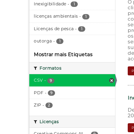
O 
Inexigibilidade
-
1
cl
pr
licenças ambientais
-
1
co
se
Licenças de pesca
-
1
pr
os
outorga
-
se
1
su
de
Mostrar mais Etiquetas
ac
Formatos
CSV
-
9
PDF
-
9
In
ZIP
-
2
De
20
Licenças
Creative Commons At...
-