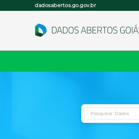
Pular
dadosabertos.go.gov.br
para
o
conteúdo