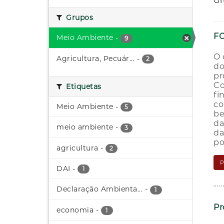
Gr
Grupos
FC
Meio Ambiente
-
9
O 
Agricultura, Pecuár...
-
2
do
pr
Co
Etiquetas
fi
co
Meio Ambiente
-
5
be
da
meio ambiente
-
3
da
po
agricultura
-
2
DAI
-
1
Declaração Ambienta...
-
1
Pr
economia
-
1