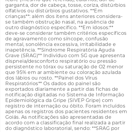
garganta, dor de cabeça, tosse, coriza, distúrbios
olfativos ou distúrbios gustativos. **Em
crianças**: além dos itens anteriores considera-
se também obstrução nasal, na ausência de
outro diagnóstico específico. **Em idosos:**
deve-se considerar também critérios específicos
de agravamento como síncope, confusão
mental, sonolência excessiva, irritabilidade e
inapetência. **Síndrome Respiratória Aguda
Grave (SRAG)** Indivíduo com SG que apresenta
dispneia/desconforto respiratório ou pressão
persistente no tórax ou saturação de O2 menor
que 95% em ar ambiente ou coloração azulada
dos lábios ou rosto. **Painel dos Vírus
Respiratórios** Os dados do painel são
exportados diariamente a partir das fichas de
notificação digitadas no Sistema de Informação
Epidemiológica da Gripe (SIVEP Gripe) com
registro de internação ou óbito. Foram incluídos
apenas os registros dos pacientes residentes em
Goiás. As notificações são apresentadas de
acordo com a classificação final realizada a partir
do diagnóstico laboratorial, sendo: **SRAG por