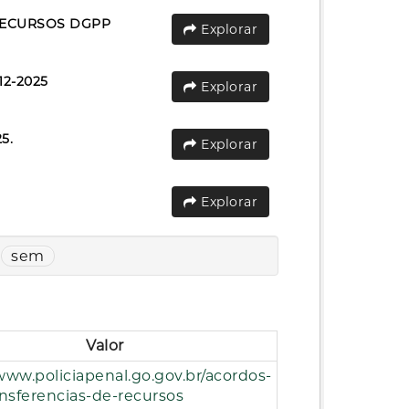
RECURSOS DGPP
Explorar
12-2025
Explorar
5.
Explorar
Explorar
sem
Valor
www.policiapenal.go.gov.br/acordos-
nsferencias-de-recursos