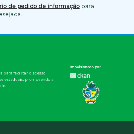
ário de pedido de informação
para
esejada.
Impulsionado por
 para facilitar o acesso
des estaduais, promovendo a
ade.