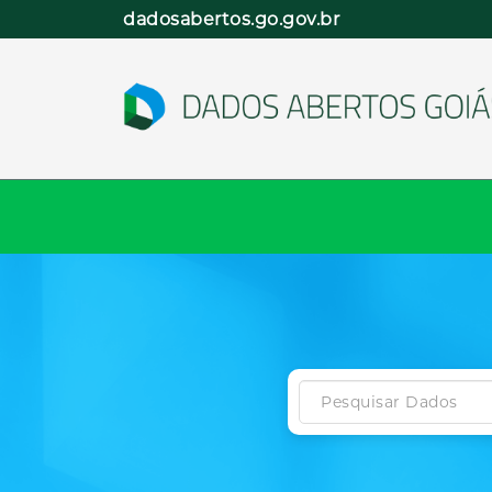
Pular
dadosabertos.go.gov.br
para
o
conteúdo