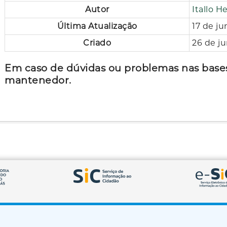
Autor
Itallo H
Última Atualização
17 de ju
Criado
26 de j
Em caso de dúvidas ou problemas nas bases
mantenedor.