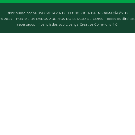
Distribuído por
SUBSECRETARIA DE TECNOLOGIA DA INFORMAÇÃO/SEDI
© 2024 - PORTAL DA DADOS ABERTOS DO ESTADO DE GOIÁS - Todos os direitos
reservados - licenciados sob Licença Creative Commons 4.0