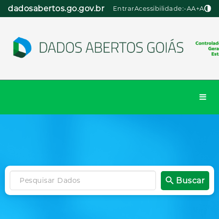
Pular
dadosabertos.go.gov.br
Entrar
Acessibilidade:
-A
A
+A
para
o
conteúdo
Togg
navi
Buscar