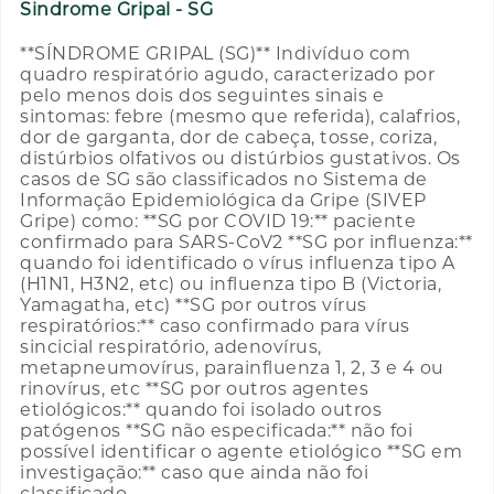
Sindrome Gripal - SG
**SÍNDROME GRIPAL (SG)** Indivíduo com
quadro respiratório agudo, caracterizado por
pelo menos dois dos seguintes sinais e
sintomas: febre (mesmo que referida), calafrios,
dor de garganta, dor de cabeça, tosse, coriza,
distúrbios olfativos ou distúrbios gustativos. Os
casos de SG são classificados no Sistema de
Informação Epidemiológica da Gripe (SIVEP
Gripe) como: **SG por COVID 19:** paciente
confirmado para SARS-CoV2 **SG por influenza:**
quando foi identificado o vírus influenza tipo A
(H1N1, H3N2, etc) ou influenza tipo B (Victoria,
Yamagatha, etc) **SG por outros vírus
respiratórios:** caso confirmado para vírus
sincicial respiratório, adenovírus,
metapneumovírus, parainfluenza 1, 2, 3 e 4 ou
rinovírus, etc **SG por outros agentes
etiológicos:** quando foi isolado outros
patógenos **SG não especificada:** não foi
possível identificar o agente etiológico **SG em
investigação:** caso que ainda não foi
classificado