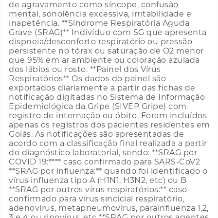
de agravamento como síncope, confusão
mental, sonolência excessiva, irritabilidade e
inapetência. **Síndrome Respiratória Aguda
Grave (SRAG)** Indivíduo com SG que apresenta
dispneia/desconforto respiratório ou pressão
persistente no tórax ou saturação de O2 menor
que 95% em ar ambiente ou coloração azulada
dos lábios ou rosto. **Painel dos Vírus
Respiratórios** Os dados do painel são
exportados diariamente a partir das fichas de
notificação digitadas no Sistema de Informação
Epidemiológica da Gripe (SIVEP Gripe) com
registro de internação ou óbito. Foram incluídos
apenas os registros dos pacientes residentes em
Goiás. As notificações são apresentadas de
acordo com a classificação final realizada a partir
do diagnóstico laboratorial, sendo: **SRAG por
COVID 19:**** caso confirmado para SARS-CoV2
**SRAG por influenza:** quando foi identificado o
vírus influenza tipo A (H1N1, H3N2, etc) ou B
**SRAG por outros vírus respiratórios:** caso
confirmado para vírus sincicial respiratório,
adenovírus, metapneumovírus, parainfluenza 1,2,
3 e 4 ou rinovírus, etc **SRAG por outros agentes