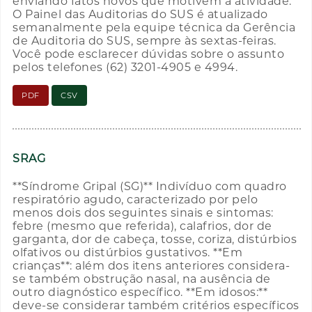
enviando fatos novos que motivem a atividade.
O Painel das Auditorias do SUS é atualizado
semanalmente pela equipe técnica da Gerência
de Auditoria do SUS, sempre às sextas-feiras.
Você pode esclarecer dúvidas sobre o assunto
pelos telefones (62) 3201-4905 e 4994.
PDF
CSV
SRAG
**Síndrome Gripal (SG)** Indivíduo com quadro
respiratório agudo, caracterizado por pelo
menos dois dos seguintes sinais e sintomas:
febre (mesmo que referida), calafrios, dor de
garganta, dor de cabeça, tosse, coriza, distúrbios
olfativos ou distúrbios gustativos. **Em
crianças**: além dos itens anteriores considera-
se também obstrução nasal, na ausência de
outro diagnóstico específico. **Em idosos:**
deve-se considerar também critérios específicos