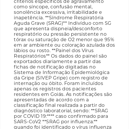
critérios específicos de agravamento
como síncope, confusão mental,
sonolência excessiva, irritabilidade e
inapetência. **Síndrome Respiratória
Aguda Grave (SRAG)** Indivíduo com SG
que apresenta dispneia/desconforto
respiratório ou pressão persistente no
tórax ou saturação de O2 menor que 95%
em ar ambiente ou coloração azulada dos
lábios ou rosto. **Painel dos Vírus
Respiratórios** Os dados do painel são
exportados diariamente a partir das
fichas de notificação digitadas no
Sistema de Informação Epidemiológica
da Gripe (SIVEP Gripe) com registro de
internação ou óbito. Foram incluídos
apenas os registros dos pacientes
residentes em Goiás. As notificações são
apresentadas de acordo com a
classificação final realizada a partir do
diagnóstico laboratorial, sendo: **SRAG
por COVID 19:**** caso confirmado para
SARS-CoV2 **SRAG por influenza:**
quando foi identificado o vírus influenza